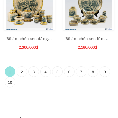
Bộ ấm chén sen dáng Minh Long men rạn bọc đồng kèm phụ kiện mẫu 2
Bộ ấm chén sen lõm men rạn bọc đồng kèm phụ kiện
2,300,000₫
2,160,000₫
1
2
3
4
5
6
7
8
9
10