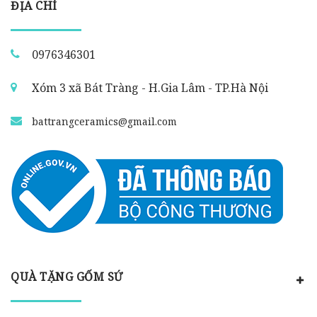
ĐỊA CHỈ
0976346301
Xóm 3 xã Bát Tràng - H.Gia Lâm - TP.Hà Nội
battrangceramics@gmail.com
QUÀ TẶNG GỐM SỨ