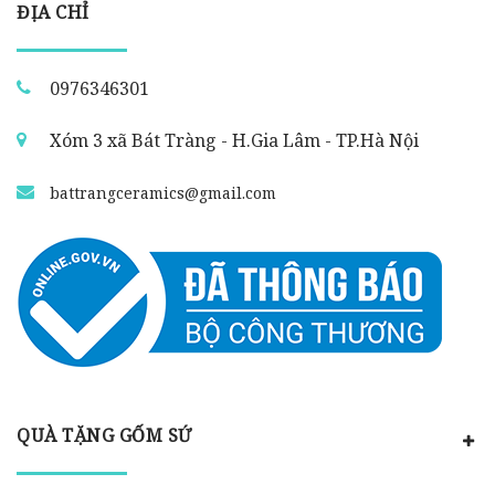
ĐỊA CHỈ
0976346301
Xóm 3 xã Bát Tràng - H.Gia Lâm - TP.Hà Nội
battrangceramics@gmail.com
QUÀ TẶNG GỐM SỨ