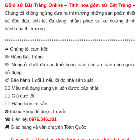
Gốm sứ Bát Tràng Online
–
Tinh hoa gốm sứ Bát Tràng
–
Chúng tôi không ngừng đưa ra thị trường những sản phẩm thiết
kế độc đáo, tinh tế, đa dạng, nhằm phục vụ xu hướng thịnh
hành của thị trường.
**********************************************************************
➡ Chúng tôi cam kết:
💯 Hàng Bát Tràng
💯 Nung ở nhiệt độ cao khử hoàn toàn chì, an toàn cho người
sử dụng
💯 Bảo hành 1 đổi 1 nếu lỗi do nhà sản xuất
👉🏻 Mẫu mã đang dạng và luôn được cập nhật
👉🏻 Giá cực tốt
👉🏻 Hàng luôn có sẵn
☎️ Inbox Shop để được tư vấn
☎ Liên hệ:
0976.346.301
🚚 Giao hàng và vận chuyển Toàn Quốc
Chúng tôi rất hân hạnh khi được phục vụ quý khách hàng!