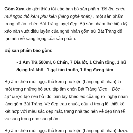
Gốm Xưa
xin giới thiệu tới các bạn bộ sản phẩm
"
Bộ ấm chén
múi ngọc thỏ kèm phụ kiện (hàng nghệ nhân)
", một sản phẩm
trong
bộ ấm chén Bát Tràng
tuyệt đẹp. Bộ sản phẩm thể hiện kỹ
xảo nặn vuốt điêu luyện của nghệ nhân gốm sứ Bát Tràng để
tạo nên vẻ sang trọng của sản phẩm.
Bộ sản phẩm bao gồm:
-
1 Ấm Trà 500ml, 6 Chén, 7 Đĩa lót, 1 Chén tống, 1 hũ
đựng trà khô, 1 gạt tàn thuốc, 1 ống đựng tăm.
Bộ ấm chén múi ngọc thỏ kèm phụ kiện (hàng nghệ nhân)
là
một trong những bộ sưu tập ấm chén Bát Tràng
“Đẹp – Độc –
Lạ”
được tạo nên bởi đôi bàn tay khéo léo của người nghệ nhân
làng gốm Bát Tràng. Vẻ đẹp trau chuốt, cầu kì trong lối thiết kế
kết hợp với màu sắc đẹp mắt, trang nhã tạo nên vẻ đẹp tinh tế
và sang trọng cho sản phẩm.
Bộ ấm chén múi ngọc thỏ kèm phụ kiện (hàng nghệ nhân) được