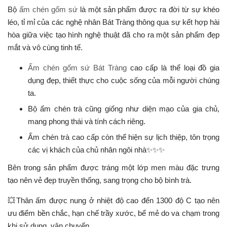
Bộ
ấm chén gốm sứ
là một sản phẩm được ra đời từ sự khéo
léo, tỉ mỉ của các nghệ nhân Bát Tràng thông qua sự kết hợp hài
hòa giữa việc tạo hình nghệ thuật đã cho ra một sản phẩm đẹp
mắt và vô cùng tinh tế.
Ấm chén gốm sứ Bát Tràng
cao cấp là thể loại đồ gia
dụng đẹp, thiết thực cho cuộc sống của mỗi người chúng
ta.
Bộ ấm chén trà cũng giống như diện mạo của gia chủ,
mang phong thái và tính cách riêng.
Ấm chén trà cao cấp còn thể hiện sự lịch thiệp, tôn trọng
các vị khách của chủ nhân ngôi nhà✨✨✨
Bên trong sản phẩm được tráng một lớp men màu đặc trưng
tạo nên vẻ đẹp truyền thống, sang trọng cho bộ bình trà.
💥Thân ấm được nung ở nhiệt độ cao đến 1300 độ C tạo nên
ưu điểm bền chắc, hạn chế trầy xước, bể mẻ do va chạm trong
khi sử dụng, vận chuyển.