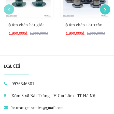
Bộ ấm chén bát giác xanh da trời
Bộ ấm chén Bát Tràng cao quai mây xanh đề bon
1,860,000₫
1,860,000₫
1,560,000₫
1,560,000₫
ĐỊA CHỈ
0976346301
Xóm 3 xã Bát Tràng - H.Gia Lâm - TP.Hà Nội
battrangceramics@gmail.com