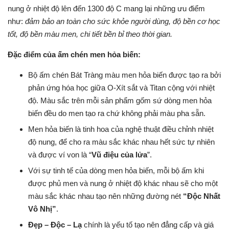
nung ở nhiệt độ lên đến 1300 độ C mang lại những ưu điểm
như:
đảm bảo an toàn cho sức khỏe người dùng, độ bền cơ học
tốt, độ bền màu men, chi tiết bền bỉ theo thời gian.
Đặc điểm của ấm chén men hỏa biến:
Bộ ấm chén Bát Tràng màu men hỏa biến được tạo ra bởi
phản ứng hóa học giữa O-Xít sắt và Titan cộng với nhiệt
độ. Màu sắc trên mỗi sản phẩm gốm sứ dòng men hỏa
biến đều do men tạo ra chứ không phải màu pha sẵn.
Men hỏa biến là tinh hoa của nghệ thuật điều chỉnh nhiệt
độ nung, để cho ra màu sắc khác nhau hết sức tự nhiên
và được ví von là “
Vũ điệu của lửa
”.
Với sự tinh tế của dòng men hỏa biến, mỗi bộ ấm khi
được phủ men và nung ở nhiệt độ khác nhau sẽ cho một
màu sắc khác nhau tạo nên những đường nét
“Độc Nhất
Vô Nhị”
.
Đẹp – Độc – Lạ
chính là yếu tố tạo nên đẳng cấp và giá