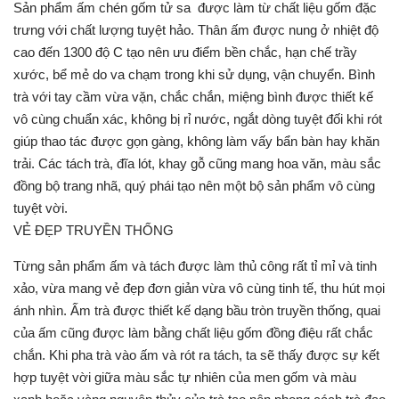
Sản phẩm ấm chén gốm tử sa được làm từ chất liệu gốm đặc
trưng với chất lượng tuyệt hảo. Thân ấm được nung ở nhiệt độ
cao đến 1300 độ C tạo nên ưu điểm bền chắc, hạn chế trầy
xước, bể mẻ do va chạm trong khi sử dụng, vận chuyển. Bình
trà với tay cầm vừa vặn, chắc chắn, miệng bình được thiết kế
vô cùng chuẩn xác, không bị rỉ nước, ngắt dòng tuyệt đối khi rót
giúp thao tác được gọn gàng, không làm vấy bẩn bàn hay khăn
trải. Các tách trà, đĩa lót, khay gỗ cũng mang hoa văn, màu sắc
đồng bộ trang nhã, quý phái tạo nên một bộ sản phẩm vô cùng
tuyệt vời.
VẺ ĐẸP TRUYỀN THỐNG
Từng sản phẩm ấm và tách được làm thủ công rất tỉ mỉ và tinh
xảo, vừa mang vẻ đẹp đơn giản vừa vô cùng tinh tế, thu hút mọi
ánh nhìn. Ấm trà được thiết kế dạng bầu tròn truyền thống, quai
của ấm cũng được làm bằng chất liệu gốm đồng điệu rất chắc
chắn. Khi pha trà vào ấm và rót ra tách, ta sẽ thấy được sự kết
hợp tuyệt vời giữa màu sắc tự nhiên của men gốm và màu