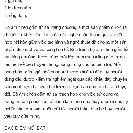
1 gạt tàn,
1 lọ đựng tăm,
1 ống đóm,
Bộ ấm chén gốm tử sa dáng chuông là một sản phẩm được ra
đời từ sự khéo léo, tỉ mỉ của các nghệ nhân thông qua sự kết
hợp hài hòa giữa việc tạo hình và nghệ thuật đã cho ra một sản
phẩm đẹp mắt và vô cùng tinh tế. Bên trong bộ ấm chén gốm tử
sa dáng chuông được tráng một lớp men màu trắng đặc trưng
tạo nên vẻ đẹp truyền thống, sang trọng cho bộ bình trà. Mỗi
sản phẩm của ngôi nhà gốm sứ trước khi đưa đến tay người
dùng đều được kiểm tra nghiêm ngặt qua các khâu dây chuyền
sản xuất hiện đại nên chất lượng được bảo đảm một cách tuyệt
đối. Bộ ấm chén gốm tử sa thích hợp cho việc sử dụng và
trang trí cũng như có thể dành làm món quà thay cho lời chúc ý
nghĩa nhất mà bạn muốn gửi tới người thân, bạn bè hay người
yêu quý của mình.
ĐẶC ĐIỂM NỔI BẬT