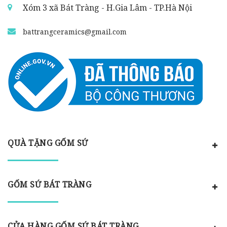
Xóm 3 xã Bát Tràng - H.Gia Lâm - TP.Hà Nội
battrangceramics@gmail.com
QUÀ TẶNG GỐM SỨ
GỐM SỨ BÁT TRÀNG
CỬA HÀNG GỐM SỨ BÁT TRÀNG