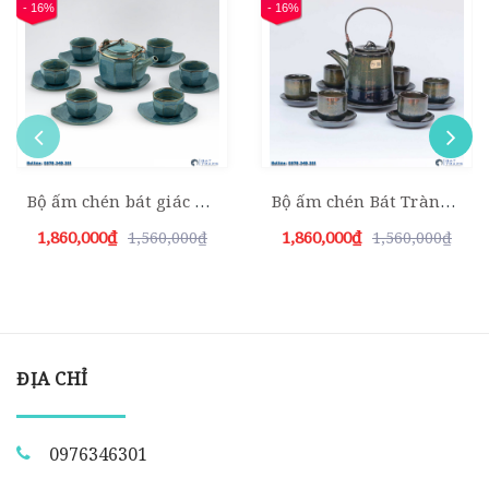
- 16%
- 16%
Bộ ấm chén bát giác xanh da trời
Bộ ấm chén Bát Tràng cao quai mây xanh đề bon
1,860,000₫
1,860,000₫
1,560,000₫
1,560,000₫
ĐỊA CHỈ
0976346301