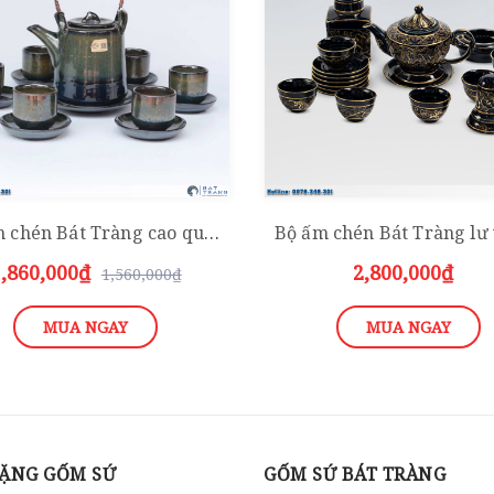
Bộ ấm chén Bát Tràng cao quai mây xanh đề bon
,860,000₫
2,800,000₫
1,560,000₫
MUA NGAY
MUA NGAY
ẶNG GỐM SỨ
GỐM SỨ BÁT TRÀNG