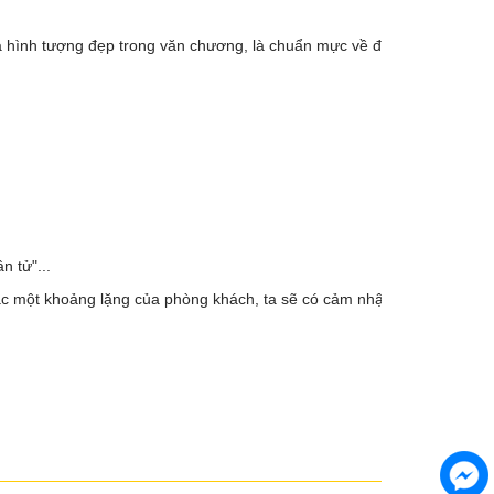
là hình tượng đẹp trong văn chương, là chuẩn mực về đạo đức xã
n tử"...
oặc một khoảng lặng của phòng khách, ta sẽ có cảm nhận lối chơi