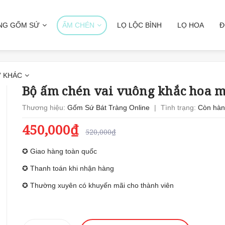
NG GỐM SỨ
ẤM CHÉN
LỌ LỘC BÌNH
LỌ HOA
Đ
 KHÁC
Bộ ấm chén vai vuông khắc hoa m
Thương hiệu:
Gốm Sứ Bát Tràng Online
|
Tình trạng:
Còn hà
450,000₫
520,000₫
✪ Giao hàng toàn quốc
✪ Thanh toán khi nhận hàng
✪ Thường xuyên có khuyến mãi cho thành viên