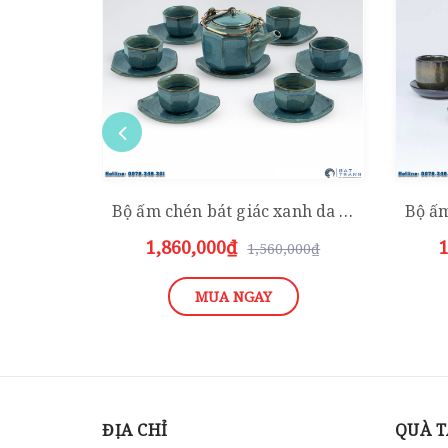
Bộ ấm chén bát giác xanh da trời
1,860,000₫
1
1,560,000₫
MUA NGAY
ĐỊA CHỈ
QUÀ T