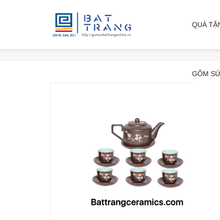
QUÀ TẶ
GỐM SỨ