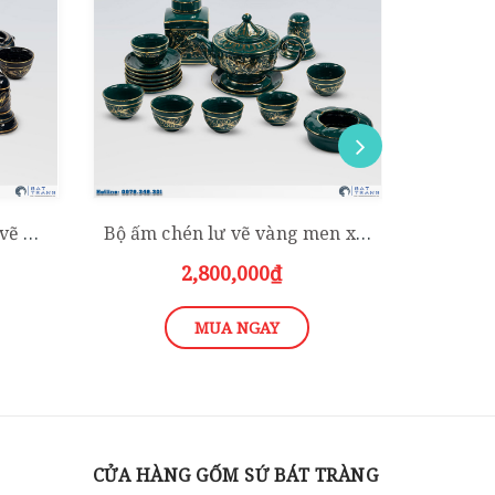
Bộ ấm chén Bát Tràng lư vẽ vàng kèm phụ kiện
Bộ ấm chén lư vẽ vàng men xanh ngọc kèm phụ kiện
2,800,000₫
2,3
MUA NGAY
CỬA HÀNG GỐM SỨ BÁT TRÀNG