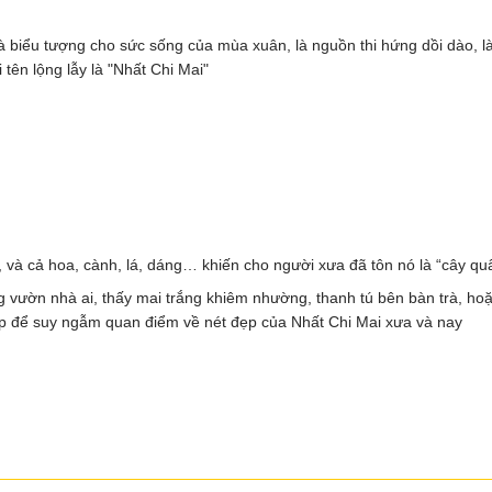
à biểu tượng cho sức sống của mùa xuân, là nguồn thi hứng dồi dào, 
 tên lộng lẫy là "Nhất Chi Mai"
, và cả hoa, cành, lá, dáng… khiến cho người xưa đã tôn nó là “cây quâ
ong vườn nhà ai, thấy mai trắng khiêm nhường, thanh tú bên bàn trà, h
 dịp để suy ngẫm quan điểm về nét đẹp của Nhất Chi Mai xưa và nay