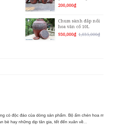
200,000₫
Chum sành đắp nổi
hoa văn cổ 10L
930,000₫
1,035,000₫
riêng có độc đáo của dòng sản phẩm. Bộ ấm chén hoa mai được
 bè hay những dịp tân gia, tết đến xuân về...