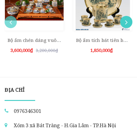
Bộ ấm chén dáng vuông men rạn cổ bọc đồng đầy đủ phụ kiện
Bộ ấm tích bát tiên bọc đồng men rạn 1500ml kèm đĩa cảnh
3,600,000₫
1,850,000₫
3,200,000₫
ĐỊA CHỈ
0976346301
Xóm 3 xã Bát Tràng - H.Gia Lâm - TP.Hà Nội