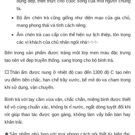
dụng đẹp, thiết thực cho cuộc sống của mỗi người chúng
ta.
Bộ ấm chén trà cũng giống như diện mạo của gia chủ,
mang phong thái và tính cách riêng.
Ấm chén trà cao cấp còn thể hiện sự lịch thiệp, tôn trọng
các vị khách của chủ nhân ngôi nhà✨✨✨
Bên trong sản phẩm được tráng một lớp men màu đặc trưng
tạo nên vẻ đẹp truyền thống, sang trọng cho bộ bình trà.
💥Thân ấm được nung ở nhiệt độ cao đến 1300 độ C tạo nên
ưu điểm bền chắc, hạn chế trầy xước, bể mẻ do va chạm trong
khi sử dụng, vận chuyển.
Bình trà với tay cầm vừa vặn, chắc chắn, miệng bình được thiết
kế vô cùng chuẩn xác, không bị rỉ nước, ngắt dòng tuyệt đối khi
rót giúp thao tác được gọn gàng, không làm vấy bẩn bàn hay
khăn trải.
🍀Sản phẩm phù hợp với mọi phong cách nội thất từ hiện đại,