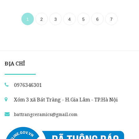
1
2
3
4
5
6
7
ĐỊA CHỈ
0976346301
Xóm 3 xã Bát Tràng - H.Gia Lâm - TP.Hà Nội
battrangceramics@gmail.com